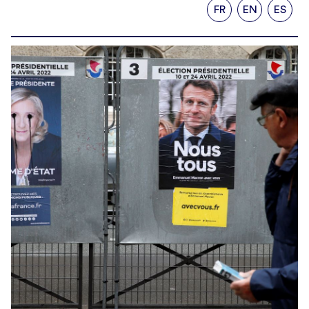
FR
EN
ES