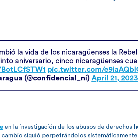
bió la vida de los nicaragüenses la Rebel
quinto aniversario, cinco nicaragüenses cu
o/BotLCfSTW1
pic.twitter.com/e9iaAQbI
aragua (@confidencial_ni)
April 21, 2023
ce
en la investigación de los abusos de derechos
n cambio siguió perpetrándolos sistemáticamente