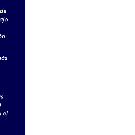
 de
ajo
ón
más
a
as
l
 el