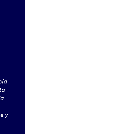
cía
ta
ía
e y