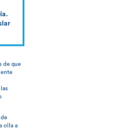
ia.
slar
s de que
dente
 las
o
 de
 olla a