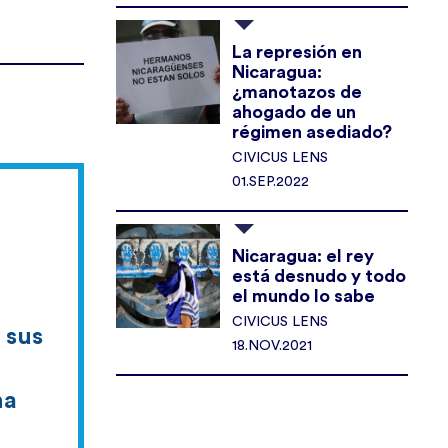
La represión en
Nicaragua:
¿manotazos de
ahogado de un
régimen asediado?
CIVICUS LENS
01.SEP.2022
Nicaragua: el rey
está desnudo y todo
el mundo lo sabe
CIVICUS LENS
 sus
18.NOV.2021
na