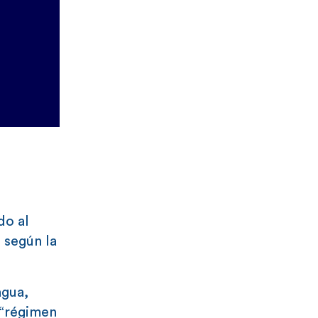
do al
 según la
agua,
 “régimen