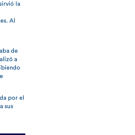
irvió la
es. Al
daba de
alizó a
hibiendo
de
da por el
a sus