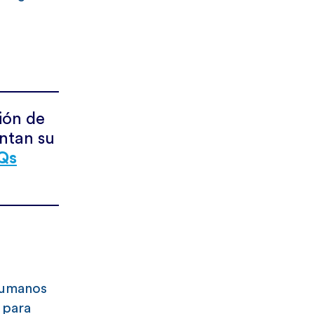
ión de
entan su
Qs
 humanos
 para