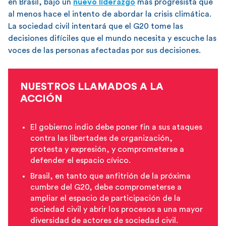
en Brasil, bajo un
nuevo liderazgo
más progresista que
al menos hace el intento de abordar la crisis climática.
La sociedad civil intentará que el G20 tome las
decisiones difíciles que el mundo necesita y escuche las
voces de las personas afectadas por sus decisiones.
NUESTROS LLAMADOS A LA
ACCIÓN
El gobierno indio debe poner fin a sus ataques
contra las libertades de organización,
protesta y expresión, y comprometerse a
defender el espacio cívico.
Brasil, en tanto que anfitrión de la próxima
cumbre del G20, debe comprometerse a
ampliar el espacio de participación de la
sociedad civil y abrir los procesos a una mayor
diversidad de actores de sociedad civil.