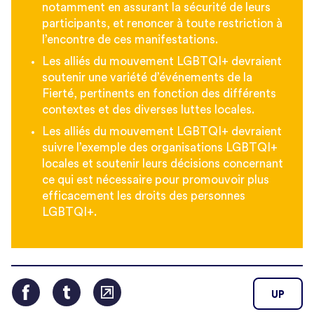
notamment en assurant la sécurité de leurs
participants, et renoncer à toute restriction à
l’encontre de ces manifestations.
Les alliés du mouvement LGBTQI+ devraient
soutenir une variété d’événements de la
Fierté, pertinents en fonction des différents
contextes et des diverses luttes locales.
Les alliés du mouvement LGBTQI+ devraient
suivre l’exemple des organisations LGBTQI+
locales et soutenir leurs décisions concernant
ce qui est nécessaire pour promouvoir plus
efficacement les droits des personnes
LGBTQI+.
UP