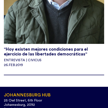
CNE_SantaElena
17 Oct 2024
@CNE_StaElena
·
ATENCIÓN 📣
El 9 de febrero de 2025, en
#SantaElena
, se elegirán
4️⃣ asambleístas provinciales.
El aumento de 1⃣ legislador, respecto a las
#Elecciones2021Ec
🗳️, corresponde al incremento
"Hoy existen mejores condiciones para el
poblacional registrado en el censo de 2022 📊.
ejercicio de las libertades democráticas"
ENTREVISTA | CIVICUS
#VotoInformadoEc
🇪🇨
26.FEB.2019
JOHANNESBURG HUB
25 Owl Street, 6th Floor
Johannesburg, 2092