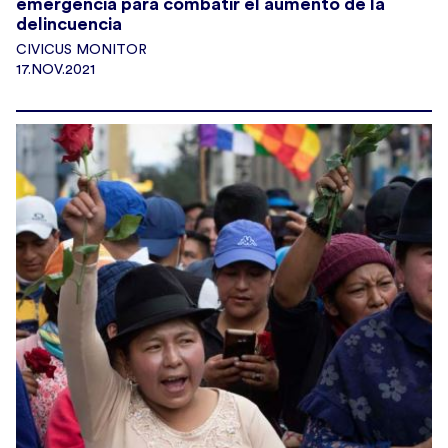
emergencia para combatir el aumento de la
delincuencia
CIVICUS MONITOR
17.NOV.2021
0
0
Twitter
cnegobec
6 Jan 2025
@cnegobec
·
🎙️ En las
#Elecciones2021Ec
,
#EcuadorDebate
registró una audiencia aproximada de 6.5 millones
de visualizaciones.
🎙️ Así también, en los comicios seccionales de 2023,
se organizaron 38 debates obligatorios: 17 para
Prefecturas, con 2’810.014 visualizaciones, y 21 para