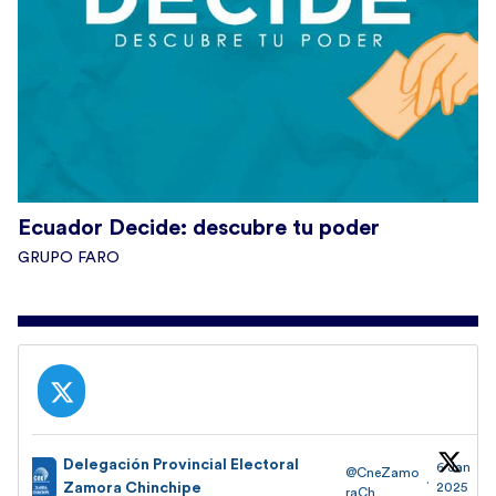
Ecuador Decide: descubre tu poder
GRUPO FARO
Delegación Provincial Electoral
6 Jan
@CneZamo
·
Zamora Chinchipe
2025
raCh