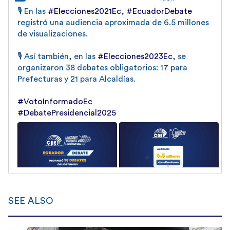
🎙️ En las
#Elecciones2021Ec
,
#EcuadorDebate
registró una audiencia aproximada de 6.5 millones
de visualizaciones.
🎙️ Así también, en las
#Elecciones2023Ec
, se
organizaron 38 debates obligatorios: 17 para
Prefecturas y 21 para Alcaldías.
#VotoInformadoEc
#DebatePresidencial2025
0
0
Twitter
SEE ALSO
CNE_SantaElena
6 Jan 2025
@CNE_StaElena
·