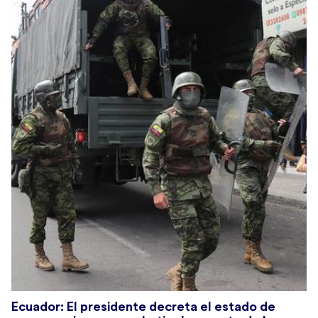
#EcuadorDebate
🇪🇨 | Registro de visualizaciones:
✅
#Elecciones2021Ec
: 6.5 millones
✅
#Elecciones2023Ec
: 5’886.166 (17 debates para
prefecturas y 21 para alcaldías)
✅
#EleccionesAnticipadas2023Ec
: 9’082.568 en la
primera vuelta y 9’892.832 en la segunda.
#VotoInformadoEc
📣
Ecuador: El presidente decreta el estado de