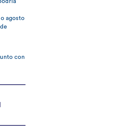
podría
do agosto
 de
 junto con
l