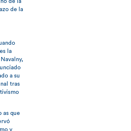
año de la
azo de la
cuando
es la
 Navalny,
nunciado
ado a su
nal tras
ctivismo
o as que
ervó
smo y