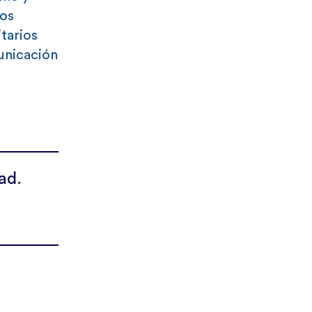
dos
itarios
unicación
ad.