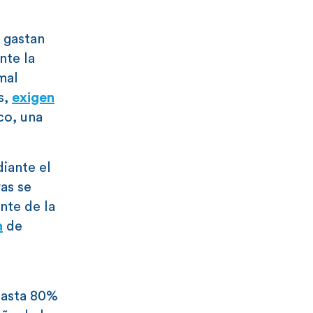
s gastan
nte la
mal
s,
exigen
co, una
iante el
as se
nte de la
n
de
hasta 80%