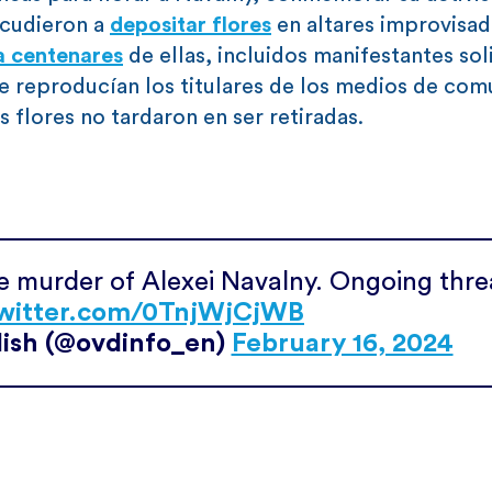
acudieron a
depositar flores
en altares improvisa
a centenares
de ellas, incluidos manifestantes sol
 reproducían los titulares de los medios de com
s flores no tardaron en ser retiradas.
the murder of Alexei Navalny. Ongoing thre
twitter.com/0TnjWjCjWB
ish (@ovdinfo_en)
February 16, 2024