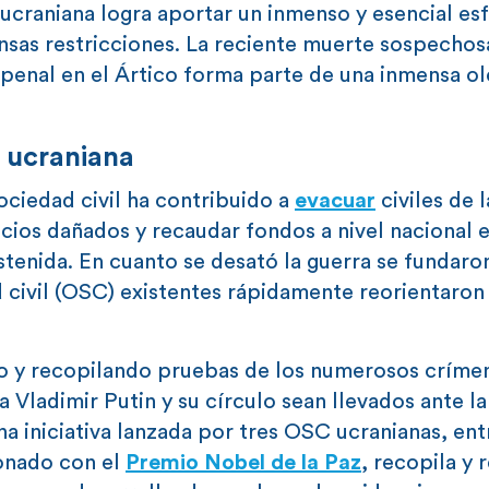
l ucraniana logra aportar un inmenso y esencial es
ensas restricciones. La reciente muerte sospechos
 penal en el Ártico forma parte de una inmensa o
l ucraniana
ociedad civil ha contribuido a
evacuar
civiles de 
icios dañados y recaudar fondos a nivel nacional 
ostenida. En cuanto se desató la guerra se fundaro
ad civil (OSC) existentes rápidamente reorientaron
o y recopilando pruebas de los numerosos críme
 Vladimir Putin y su círculo sean llevados ante la 
na iniciativa lanzada por tres OSC ucranianas, ent
donado con el
Premio Nobel de la Paz
, recopila y 