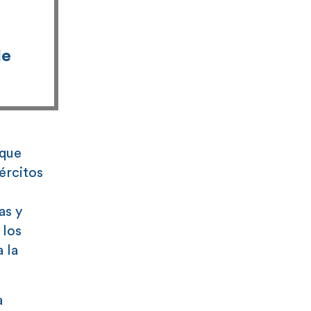
de
 que
ércitos
as y
 los
 la
a