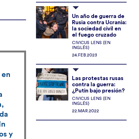
Un año de guerra de
Rusia contra Ucrania:
la sociedad civil en
el fuego cruzado
CIVICUS LENS (EN
INGLÉS)
24.FEB.2023
 en
Las protestas rusas
contra la guerra:
¿Putin bajo presión?
a
CIVICUS LENS (EN
a,
INGLÉS)
22.MAR.2022
 da
in
os y