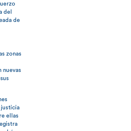
fuerzo
a del
leada de
las zonas
e
n nuevas
 sus
nes
justicia
re ellas
registra