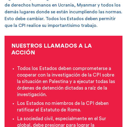
de derechos humanos en Ucrania, Myanmar y todos los
demás lugares donde se están incumpliendo las normas.
Esto debe cambiar. Todos los Estados deben permitir
que la CPI realice su importantísimo trabajo.
NUESTROS LLAMADOS A LA
ACCIÓN
Todos los Estados deben comprometerse a
cooperar con la investigación de la CPI sobre
la situación en Palestina y a ejecutar todas las
órdenes de detención dictadas a raíz de la
investigación.
Los Estados no miembros de la CPI deben
ratificar el Estatuto de Roma.
La sociedad civil, especialmente en el Sur
global, debe presionar para lograr la