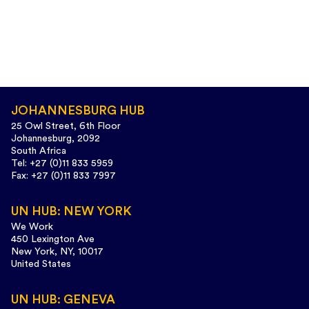
JOHANNESBURG HUB
25 Owl Street, 6th Floor
Johannesburg, 2092
South Africa
Tel: +27 (0)11 833 5959
Fax: +27 (0)11 833 7997
UN HUB: NEW YORK
We Work
450 Lexington Ave
New York, NY, 10017
United States
UN HUB: GENEVA