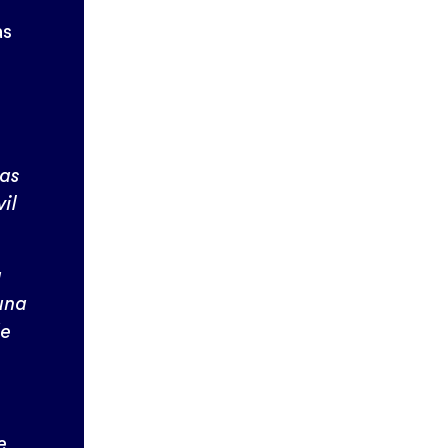
as
las
il
a
una
de
e