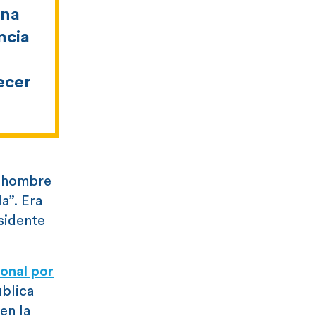
una
ncia
ecer
n hombre
a”. Era
esidente
onal por
ública
en la