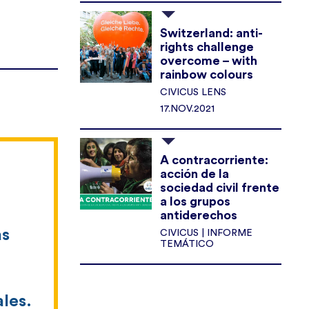
Switzerland: anti-
rights challenge
overcome – with
rainbow colours
CIVICUS LENS
17.NOV.2021
A contracorriente:
acción de la
sociedad civil frente
a los grupos
antiderechos
as
CIVICUS | INFORME
TEMÁTICO
les.