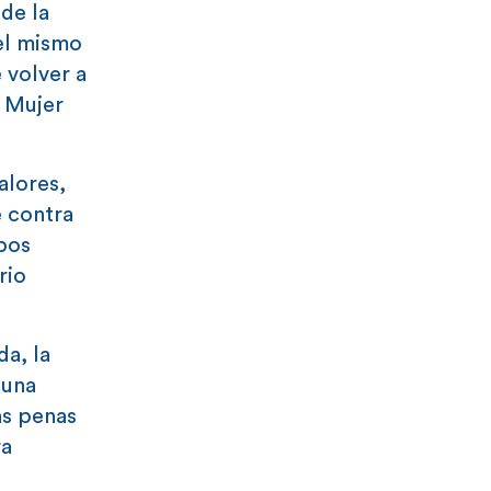
de la
del mismo
 volver a
a Mujer
alores,
e contra
pos
rio
da, la
 una
as penas
ra