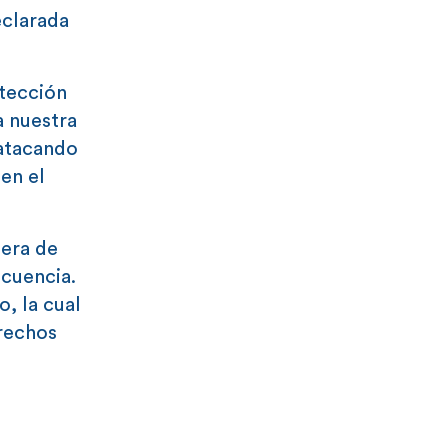
eclarada
otección
a nuestra
 atacando
en el
lera de
ecuencia.
, la cual
erechos