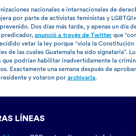
nizaciones nacionales e internacionales de derec
era por parte de activistas feministas y LGBTQI+
prevenido. Dos días más tarde, y apenas un día d
e predicador,
anunció a través de Twitter
que “co
cidido vetar la ley porque “viola la Constitución 
es de las cuales Guatemala ha sido signataria”. L
 que podrían habilitar inadvertidamente la crimin
eos. Exactamente una semana después de aprobar 
 presidente y votaron por
archivarla
.
RAS LÍNEAS