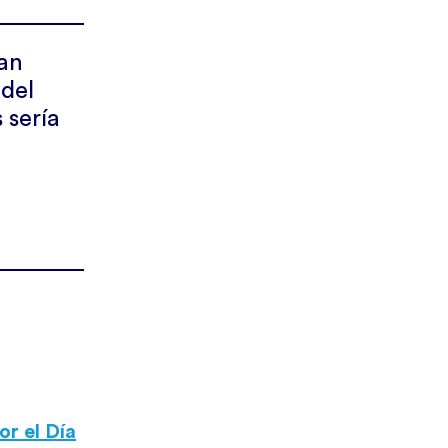
ran
 del
 sería
or el Día