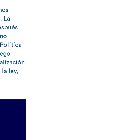
hos
. La
espués
mo
Política
uego
alización
la ley,