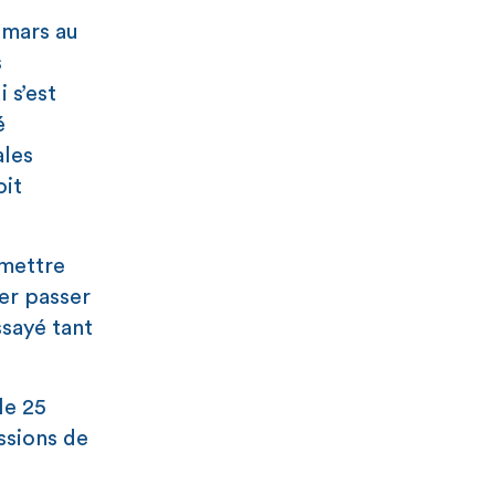
 mars au
s
i s’est
é
ales
oit
 mettre
ser passer
ssayé tant
le 25
ssions de