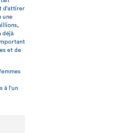
tait
 d’attirer
u une
llions,
n déjà
 important
es et de
s femmes
 à l’un