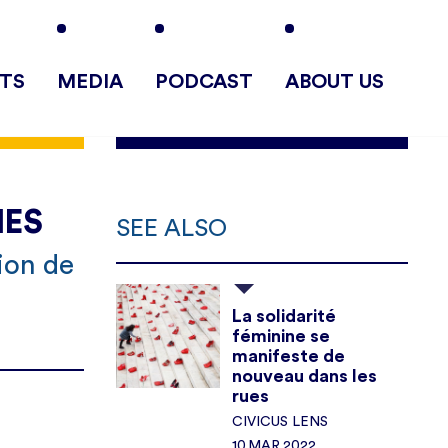
TS
MEDIA
PODCAST
ABOUT US
MES
SEE ALSO
ion de
La solidarité
féminine se
manifeste de
nouveau dans les
rues
CIVICUS LENS
10.MAR.2022