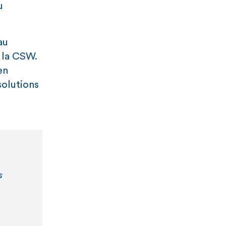
u
au
 la CSW.
en
solutions
s