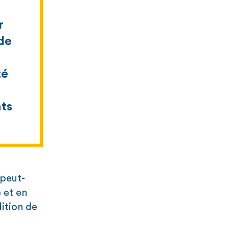
r
 de
té
nts
 peut-
 et en
ition de