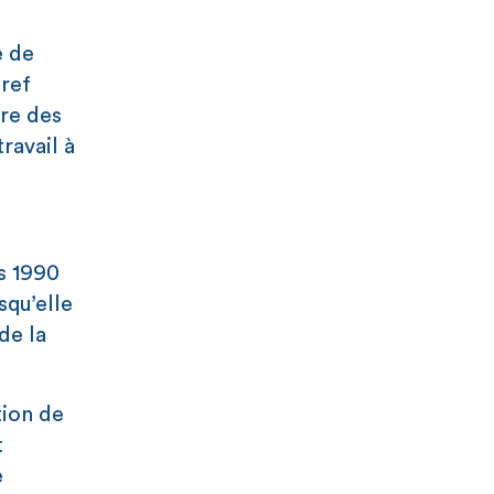
e de
bref
vre des
ravail à
s 1990
squ’elle
de la
tion de
t
e