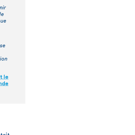
nir
de
que
 se
tion
t le
nde