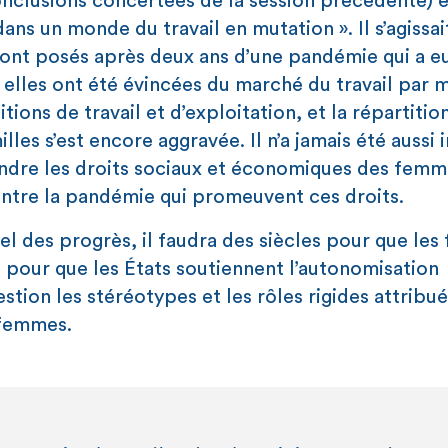
clusions concertées de la session précédente) é
 un monde du travail en mutation ». Il s’agissait
 sont posés après deux ans d’une pandémie qui a e
elles ont été évincées du marché du travail par mi
ons de travail et d’exploitation, et la répartitio
lles s’est encore aggravée. Il n’a jamais été aussi
ndre les droits sociaux et économiques des femm
ntre la pandémie qui promeuvent ces droits.
uel des progrès, il faudra des siècles pour que le
é pour que les États soutiennent l’autonomisation
on les stéréotypes et les rôles rigides attribués
s femmes.