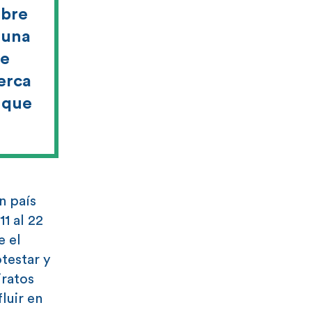
mbre
 una
de
erca
s que
n país
1 al 22
e el
testar y
iratos
fluir en