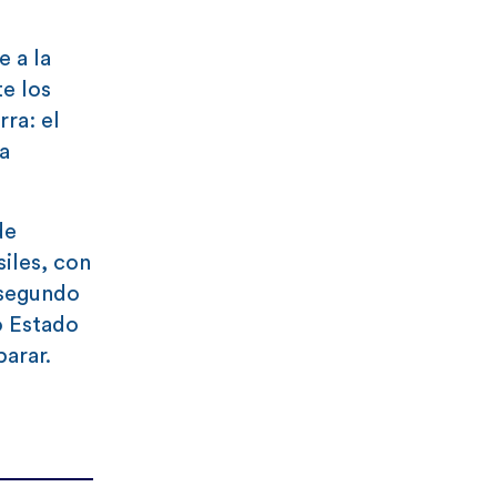
 a la
te los
ra: el
a
de
iles, con
 segundo
o Estado
parar.