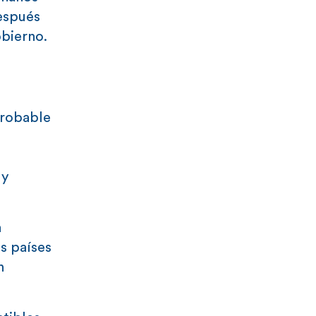
después
obierno.
probable
 y
a
s países
n