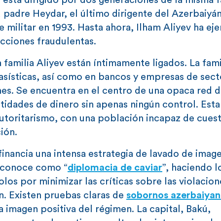
está dirigido por dos generaciones de la misma f
u padre Heydar, el último dirigente del Azerbaiyán
e militar en 1993. Hasta ahora, Ilham Aliyev ha ej
ecciones fraudulentas.
 familia Aliyev están íntimamente ligados. La fam
asísticas, así como en bancos y empresas de sect
es. Se encuentra en el centro de una opaca red 
idades de dinero sin apenas ningún control. Esta
utoritarismo, con una población incapaz de cuest
ión.
inancia una intensa estrategia de lavado de image
e conoce como “
diplomacia de caviar
”, haciendo 
os por minimizar las críticas sobre las violacion
. Existen pruebas claras de
sobornos azerbaiyan
 imagen positiva del régimen. La capital, Bakú,