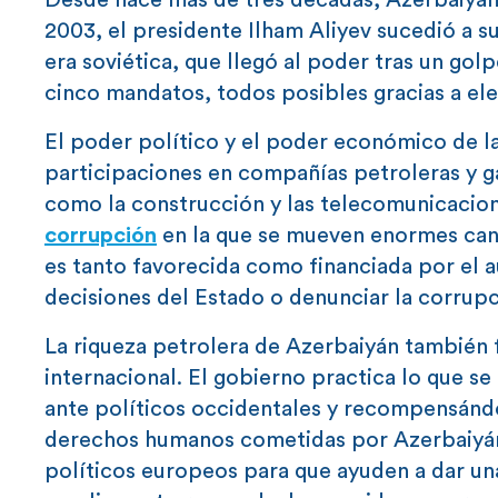
Desde hace más de tres décadas, Azerbaiyán 
2003, el presidente Ilham Aliyev sucedió a s
era soviética, que llegó al poder tras un golp
cinco mandatos, todos posibles gracias a el
El poder político y el poder económico de la
participaciones en compañías petroleras y g
como la construcción y las telecomunicacion
corrupción
en la que se mueven enormes cant
es tanto favorecida como financiada por el a
decisiones del Estado o denunciar la corrupc
La riqueza petrolera de Azerbaiyán también f
internacional. El gobierno practica lo que s
ante políticos occidentales y recompensándol
derechos humanos cometidas por Azerbaiyán
políticos europeos para que ayuden a dar una