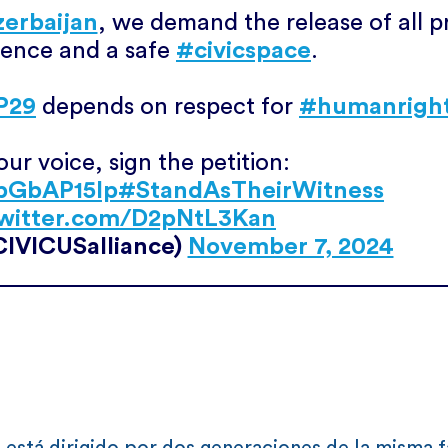
erbaijan
, we demand the release of all p
ience and a safe
#civicspace
.
P29
depends on respect for
#humanrigh
ur voice, sign the petition:
qpGbAP15lp
#StandAsTheirWitness
twitter.com/D2pNtL3Kan
IVICUSalliance)
November 7, 2024