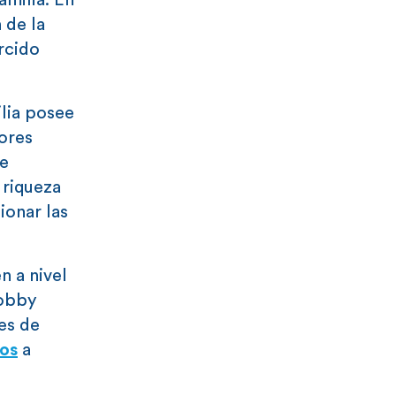
amilia. En
 de la
ercido
ilia posee
ores
de
 riqueza
ionar las
n a nivel
lobby
es de
os
a