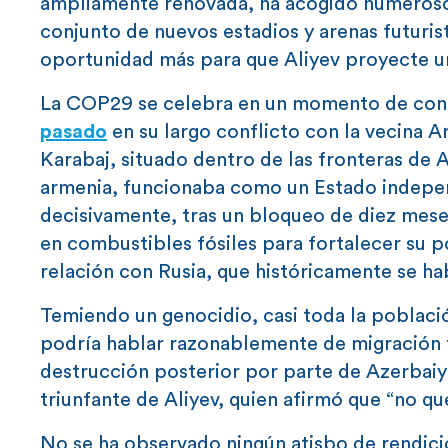
ampliamente renovada, ha acogido numerosos
conjunto de nuevos estadios y arenas futuris
oportunidad más para que Aliyev proyecte un
La COP29 se celebra en un momento de conf
pasado
en su largo conflicto con la vecina A
Karabaj, situado dentro de las fronteras de
armenia, funcionaba como un Estado indepen
decisivamente, tras un bloqueo de diez meses,
en combustibles fósiles para fortalecer su 
relación con Rusia, que históricamente se ha
Temiendo un genocidio, casi toda la poblaci
podría hablar razonablemente de migración f
destrucción posterior por parte de Azerbaiyá
triunfante de Aliyev, quien afirmó que “no qu
No se ha observado ningún atisbo de rendici