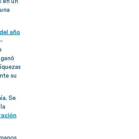
s en un
 una
 del año
-
e
 ganó
riquezas
nte su
ia. Se
la
ración
umanos