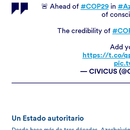
🚨 Ahead of
#COP29
in
#Az
of consc
The credibility of
#CO
Add yo
https://t.co/
pic.
— CIVICUS (@C
Un Estado autoritario