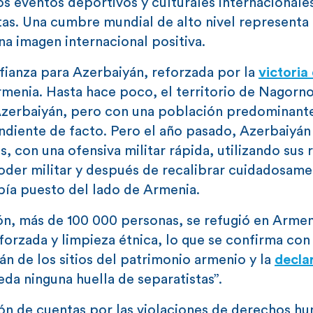
 eventos deportivos y culturales internacionale
tas. Una cumbre mundial de alto nivel representa
a imagen internacional positiva.
ianza para Azerbaiyán, reforzada por la
victoria
rmenia. Hasta hace poco, el territorio de Nagorno
 Azerbaiyán, pero con una población predominant
diente de facto. Pero el año pasado, Azerbaiyán
 con una ofensiva militar rápida, utilizando sus 
poder militar y después de recalibrar cuidadosame
bía puesto del lado de Armenia.
ón, más de 100 000 personas, se refugió en Armen
orzada y limpieza étnica, lo que se confirma con 
n de los sitios del patrimonio armenio y la
decla
eda ninguna huella de separatistas”.
ón de cuentas por las violaciones de derechos h