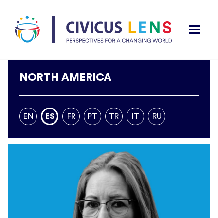
NORTH AMERICA
EN
ES
FR
PT
TR
IT
RU