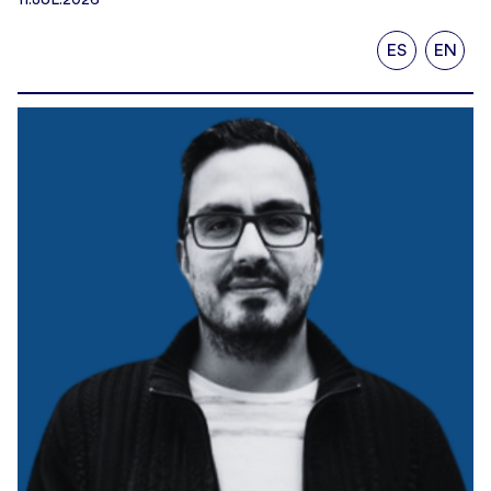
ES
EN